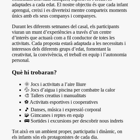
adaptades a cada edat. El nostre objectiu és que cada infant
aprengui, creixi i es diverteixi mentre comparteix moments
únics amb els seus companys i companyes.
Durant les diferents setmanes del casal, els participants
viuran un munt d’experiències a través d’un centre
d’interès que actuarà com a fil conductor de totes les
activitats. Cada proposta estarà adaptada a les necessitats i
interessos dels diferents grups d’edat, fomentant la
creativitat, la convivència, el treball en equip i l’autonomia
personal.
Què hi trobaran?
🌞 Jocs i activitats a l’aire lliure
💦 Jocs d’aigua i piscina per combatre la calor
🎨 Tallers creatius i manualitats
⚽ Activitats esportives i cooperatives
🎵 Danses, música i expressió corporal
🧩 Gimcanes i reptes en equip
🚌 Sortides i excursions per descobrir nous indrets
Tot això en un ambient proper, participatiu i dinàmic, on
els infants són els protagonistes de cada dia.