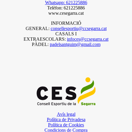
Whatsapp: 621225886
Telèfon: 621225886
www.cesegarra.cat
INFORMACIÓ
GENERAL:
consellesportiu@ccsegarra.cat
CASALS I
EXTRAESCOLARS:
infoces@ccsegarra.cat
PÀDEL:
padelsantguim@gmail.com
Avís legal
Política de Privadesa
Política de Cookies
Condicions de Compra