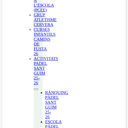
A
L’ESCOLA
(PCEE)
GRUP
ATLETISME
CERVERA
CURSES
INFANTILS
CAMINS
DE
FUSTA
26
ACTIVITATS
PADEL
SANT
GUIM
25-
26
RÁNQUING
PÀDEL
SANT
GUIM
25-
26
ESCOLA
PÁDEL