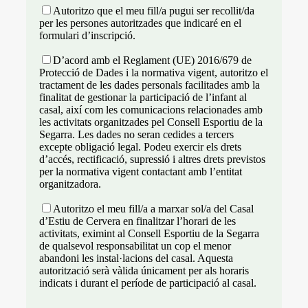
Autoritzo que el meu fill/a pugui ser recollit/da
per les persones autoritzades que indicaré en el
formulari d’inscripció.
D’acord amb el Reglament (UE) 2016/679 de
Protecció de Dades i la normativa vigent, autoritzo el
tractament de les dades personals facilitades amb la
finalitat de gestionar la participació de l’infant al
casal, així com les comunicacions relacionades amb
les activitats organitzades pel Consell Esportiu de la
Segarra. Les dades no seran cedides a tercers
excepte obligació legal. Podeu exercir els drets
d’accés, rectificació, supressió i altres drets previstos
per la normativa vigent contactant amb l’entitat
organitzadora.
Autoritzo el meu fill/a a marxar sol/a del Casal
d’Estiu de Cervera en finalitzar l’horari de les
activitats, eximint al Consell Esportiu de la Segarra
de qualsevol responsabilitat un cop el menor
abandoni les instal·lacions del casal. Aquesta
autorització serà vàlida únicament per als horaris
indicats i durant el període de participació al casal.