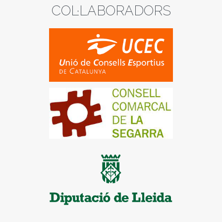
COL·LABORADORS