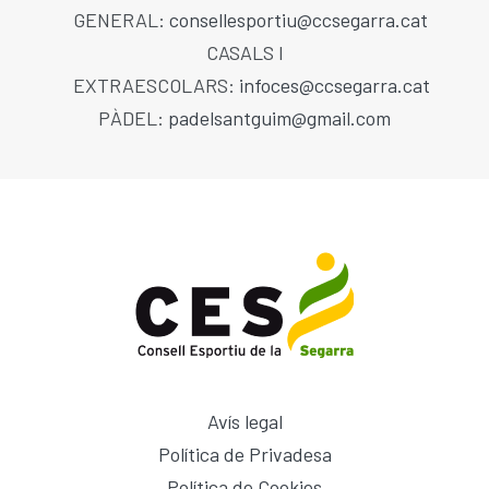
GENERAL:
consellesportiu@ccsegarra.cat
CASALS I
EXTRAESCOLARS:
infoces@ccsegarra.cat
PÀDEL:
padelsantguim@gmail.com
Avís legal
Política de Privadesa
Política de Cookies