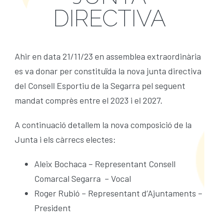
ACTIVITATS
DIRECTIVA
Plà Català d’Esport a l’Escola (PCEE)
SERVEIS
Ahir en data 21/11/23 en assemblea extraordinària
es va donar per constituïda la nova junta directiva
GRUP ATLETISME CERVERA
FORMACIÓ CIATE
del Consell Esportiu de la Segarra pel seguent
mandat comprès entre el 2023 i el 2027.
CURSES INFANTILS CAMINS DE FUSTA 26
BORSA DE TREBALL
A continuació detallem la nova composició de la
ACTIVITATS PADEL SANT GUIM 25-26
TROBADA PROMOCIÓ BASQUET ESCOLAR
Junta i els càrrecs electes:
Aleix Bochaca – Representant Consell
RÁNQUING PÀDEL SANT GUIM 25-26
Comarcal Segarra – Vocal
Roger Rubió – Representant d’Ajuntaments –
ESCOLA PÁDEL CURS 25-26
President