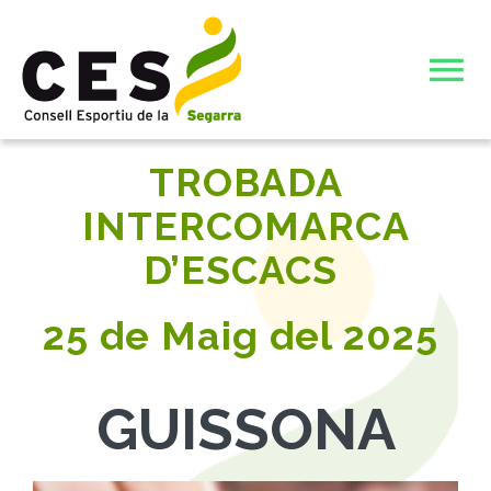
Skip
to
To
content
Nav
INICI
TROBADA
INTERCOMARCA
JOCS ESPORTIUS ESCOLARS DE CATALUNYA (JEEC)
D’ESCACS
L’ENTITAT
25 de Maig del 2025
ELECCIONS JUNTA DIRECTIVA CONSELL ESPORTIU DE
ACTIVITATS ESTIU 26
LA SEGARRA
GUISSONA
JUNTA DIRECTIVA 23-27
CIATE COMPLERT ESTIU 26