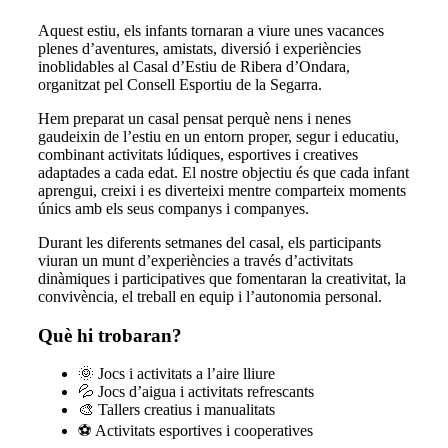
Aquest estiu, els infants tornaran a viure unes vacances
plenes d’aventures, amistats, diversió i experiències
inoblidables al Casal d’Estiu de Ribera d’Ondara,
organitzat pel Consell Esportiu de la Segarra.
Hem preparat un casal pensat perquè nens i nenes
gaudeixin de l’estiu en un entorn proper, segur i educatiu,
combinant activitats lúdiques, esportives i creatives
adaptades a cada edat. El nostre objectiu és que cada infant
aprengui, creixi i es diverteixi mentre comparteix moments
únics amb els seus companys i companyes.
Durant les diferents setmanes del casal, els participants
viuran un munt d’experiències a través d’activitats
dinàmiques i participatives que fomentaran la creativitat, la
convivència, el treball en equip i l’autonomia personal.
Què hi trobaran?
🌞 Jocs i activitats a l’aire lliure
💦 Jocs d’aigua i activitats refrescants
🎨 Tallers creatius i manualitats
⚽ Activitats esportives i cooperatives