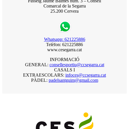
Passeig Jaume Balmes núm. 3 – Consell
Comarcal de la Segarra
25.200 Cervera
Whatsapp: 621225886
Telèfon: 621225886
www.cesegarra.cat
INFORMACIÓ
GENERAL:
consellesportiu@ccsegarra.cat
CASALS I
EXTRAESCOLARS:
infoces@ccsegarra.cat
PÀDEL:
padelsantguim@gmail.com