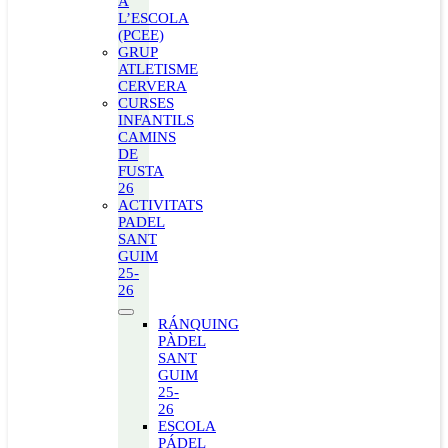
A
L’ESCOLA
(PCEE)
GRUP
ATLETISME
CERVERA
CURSES
INFANTILS
CAMINS
DE
FUSTA
26
ACTIVITATS
PADEL
SANT
GUIM
25-
26
RÁNQUING
PÀDEL
SANT
GUIM
25-
26
ESCOLA
PÁDEL