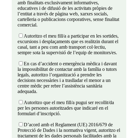
amb finalitats exclusivament informatives,
educatives i de difusió de les activitats pròpies de
l’entitat a través de pàgina web, xarxes socials,
cartelleria o publicacions corporatives, sense finalitat
comercial.
Autoritzo el meu fill/a a participar en les sortides,
excursions i desplaçaments que es realitzin durant el
casal, tant a peu com amb transport col·lectiu,
sempre sota la supervisió de l’equip de monitors/es.
En cas d’accident o emergència mèdica i davant
la impossibilitat de contactar amb la família o tutors
legals, autoritzo l’organització a prendre les
decisions necessàries i a traslladar el menor a un
centre mèdic per rebre l’assistència sanitària
adequada.
Autoritzo que el meu fill/a pugui ser recollit/da
per les persones autoritzades que indicaré en el
formulari d’inscripció.
D’acord amb el Reglament (UE) 2016/679 de
Protecció de Dades i la normativa vigent, autoritzo el
tractament de les dades personals facilitades amb la