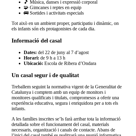
🎵 Música, danses i expressió corporal
🧩 Gimcanes i reptes en equip
🚌 Sortides i activitats especials
Tot això en un ambient proper, participatiu i dinàmic, on
els infants són els protagonistes de cada dia.
Informació del casal
Dates:
del 22 de juny al 7 d’agost
Horari:
de 9 h a 13 h
Ubicació:
Escola de Ribera d’Ondara
Un casal segur i de qualitat
Treballem seguint la normativa vigent de la Generalitat de
Catalunya i comptem amb un equip de monitors i
monitores qualificats i titulats, compromesos a oferir una
experiència educativa, segura i enriquidora per a tots els
infants.
A les famílies inscrites se’ls farà arribar tota la informació
detallada sobre el funcionament del casal, materials
necessaris, organització i canals de contacte. Abans de
l’inici del casal també es realitzarà una reunió informativa