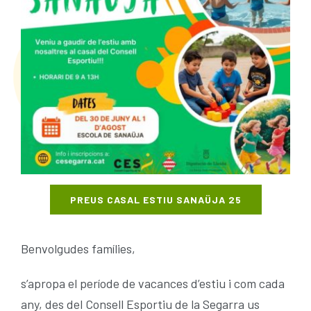
ACTIVITATS
Plà Català d’Esport a l’Escola (PCEE)
SERVEIS
GRUP ATLETISME CERVERA
FORMACIÓ CIATE
CURSES INFANTILS CAMINS DE FUSTA 26
BORSA DE TREBALL
ACTIVITATS PADEL SANT GUIM 25-26
TROBADA PROMOCIÓ BASQUET ESCOLAR
PREUS CASAL ESTIU SANAÜJA 25
RÁNQUING PÀDEL SANT GUIM 25-26
Benvolgudes famílies,
s’apropa el període de vacances d’estiu i com cada
ESCOLA PÁDEL CURS 25-26
any, des del Consell Esportiu de la Segarra us