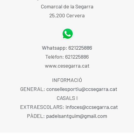
Comarcal de la Segarra
25.200 Cervera
Whatsapp: 621225886
Telèfon: 621225886
www.cesegarra.cat
INFORMACIÓ
GENERAL:
consellesportiu@ccsegarra.cat
CASALS I
EXTRAESCOLARS:
infoces@ccsegarra.cat
PÀDEL:
padelsantguim@gmail.com