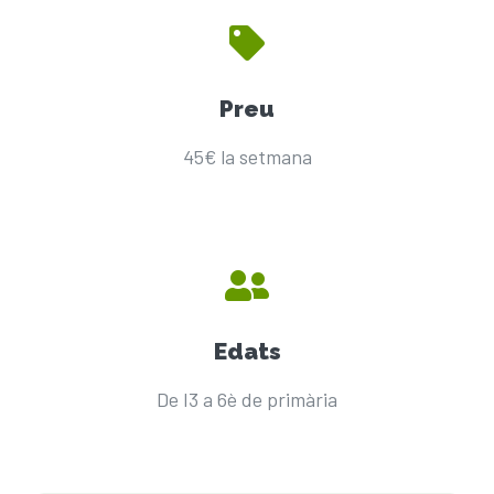
Preu
45€ la setmana
Edats
De I3 a 6è de primària