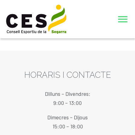
Skip
to
To
content
Nav
INICI
JOCS ESPORTIUS ESCOLARS DE CATALUNYA (JEEC)
HORARIS I CONTACTE
L’ENTITAT
Dilluns – Divendres:
ELECCIONS JUNTA DIRECTIVA CONSELL ESPORTIU DE
ACTIVITATS ESTIU 26
9:00 – 13:00
LA SEGARRA
Dimecres – Dijous
JUNTA DIRECTIVA 23-27
CIATE COMPLERT ESTIU 26
15:00 – 18:00