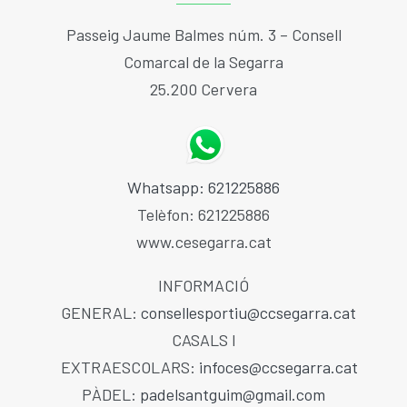
ACTIVITATS
Passeig Jaume Balmes núm. 3 – Consell
Comarcal de la Segarra
Plà Català d’Esport a l’Escola (PCEE)
SERVEIS
25.200 Cervera
GRUP ATLETISME CERVERA
FORMACIÓ CIATE
Whatsapp: 621225886
CURSES INFANTILS CAMINS DE FUSTA 26
BORSA DE TREBALL
Telèfon: 621225886
www.cesegarra.cat
ACTIVITATS PADEL SANT GUIM 25-26
TROBADA PROMOCIÓ BASQUET ESCOLAR
INFORMACIÓ
GENERAL:
consellesportiu@ccsegarra.cat
RÁNQUING PÀDEL SANT GUIM 25-26
CASALS I
EXTRAESCOLARS:
infoces@ccsegarra.cat
ESCOLA PÁDEL CURS 25-26
PÀDEL:
padelsantguim@gmail.com