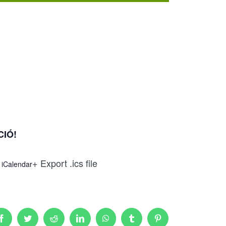
CIÓ!
+ Export .ics file
 iCalendar
Facebook
Twitter
Reddit
LinkedIn
WhatsApp
Tumblr
Pinterest