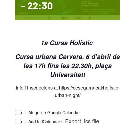
-
22:30
ACTIVITATS
Plà Català d’Esport a l’Escola (PCEE)
SERVEIS
1a Cursa Holístic
GRUP ATLETISME CERVERA
FORMACIÓ CIATE
Cursa urbana Cervera, 6 d’abril de
les 17h fins les 22.30h, plaça
CURSES INFANTILS CAMINS DE FUSTA 26
BORSA DE TREBALL
Universitat!
ACTIVITATS PADEL SANT GUIM 25-26
TROBADA PROMOCIÓ BASQUET ESCOLAR
Info i inscripcions a:
https://cesegarra.cat/holistic-
urban-night/
RÁNQUING PÀDEL SANT GUIM 25-26
+ Afegeix a Google Calendar
+ Export .ics file
+ Add to iCalendar
ESCOLA PÁDEL CURS 25-26