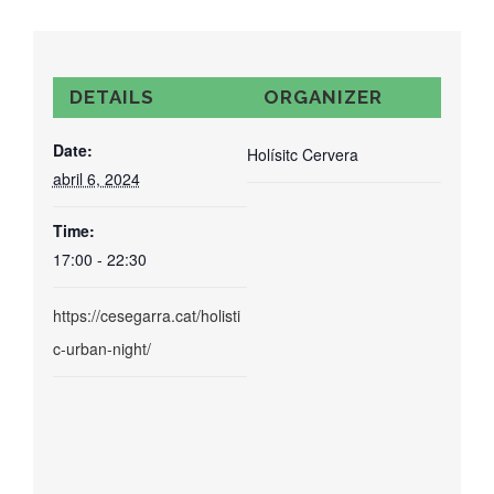
DETAILS
ORGANIZER
Date:
Holísitc Cervera
abril 6, 2024
Time:
17:00 - 22:30
https://cesegarra.cat/holisti
c-urban-night/