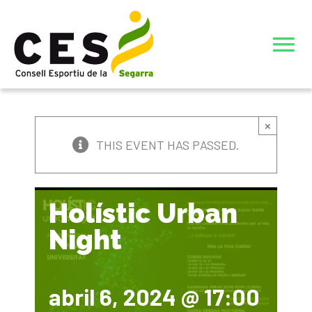
Skip
to
To
content
Nav
INICI
×
JOCS ESPORTIUS ESCOLARS DE CATALUNYA (JEEC)
THIS EVENT HAS PASSED.
L’ENTITAT
Holístic Urban
ELECCIONS JUNTA DIRECTIVA CONSELL ESPORTIU DE
Night
ACTIVITATS ESTIU 26
LA SEGARRA
JUNTA DIRECTIVA 23-27
CIATE COMPLERT ESTIU 26
abril 6, 2024 @ 17:00