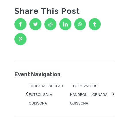
Share This Post
ESCOLA BTT 2.0 CURS 25-26
Facebook
Twitter
Reddit
LinkedIn
WhatsApp
Tumblr
Pinterest
Event Navigation
TROBADA ESCOLAR
COPA VALORS
FUTBOL SALA –
HANDBOL – JORNADA
GUISSONA
GUISSONA