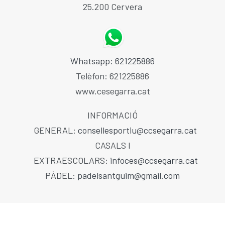
25.200 Cervera
Whatsapp: 621225886
Telèfon: 621225886
www.cesegarra.cat
INFORMACIÓ
GENERAL:
consellesportiu@ccsegarra.cat
CASALS I
EXTRAESCOLARS:
infoces@ccsegarra.cat
PÀDEL:
padelsantguim@gmail.com