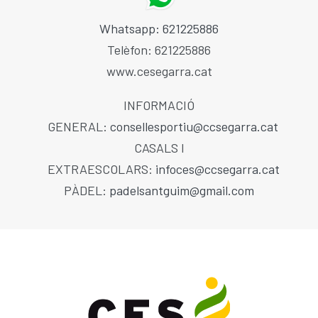
Whatsapp: 621225886
Telèfon: 621225886
www.cesegarra.cat
INFORMACIÓ
GENERAL:
consellesportiu@ccsegarra.cat
CASALS I
EXTRAESCOLARS:
infoces@ccsegarra.cat
PÀDEL:
padelsantguim@gmail.com