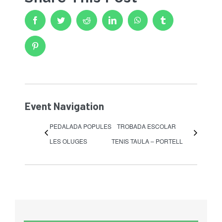
ESCOLA BTT 2.0 CURS 25-26
Facebook
Twitter
Reddit
LinkedIn
WhatsApp
Tumblr
Pinterest
Event Navigation
PEDALADA POPULES
TROBADA ESCOLAR
LES OLUGES
TENIS TAULA – PORTELL