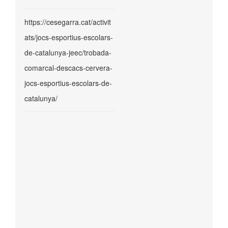
https://cesegarra.cat/activit
ats/jocs-esportius-escolars-
de-catalunya-jeec/trobada-
comarcal-descacs-cervera-
jocs-esportius-escolars-de-
catalunya/