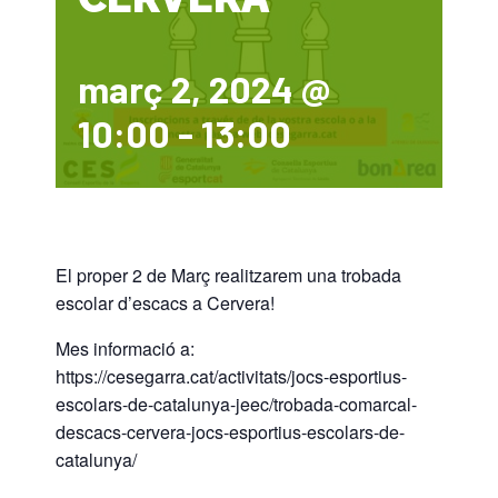
ACTIVITATS
març 2, 2024 @
Plà Català d’Esport a l’Escola (PCEE)
SERVEIS
10:00
-
13:00
GRUP ATLETISME CERVERA
FORMACIÓ CIATE
CURSES INFANTILS CAMINS DE FUSTA 26
BORSA DE TREBALL
El proper 2 de Març realitzarem una trobada
escolar d’escacs a Cervera!
ACTIVITATS PADEL SANT GUIM 25-26
TROBADA PROMOCIÓ BASQUET ESCOLAR
Mes informació a:
https://cesegarra.cat/activitats/jocs-esportius-
RÁNQUING PÀDEL SANT GUIM 25-26
escolars-de-catalunya-jeec/trobada-comarcal-
descacs-cervera-jocs-esportius-escolars-de-
catalunya/
ESCOLA PÁDEL CURS 25-26