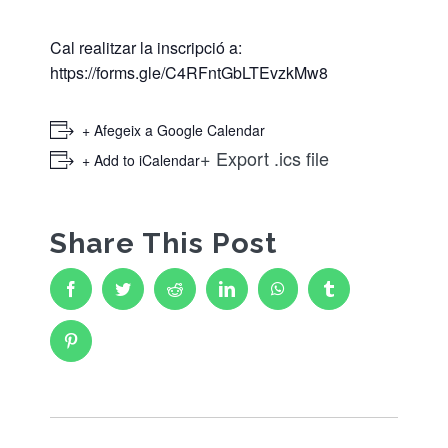
ESCOLA BTT 2.0 CURS 25-26
Cal realitzar la inscripció a:
https://forms.gle/C4RFntGbLTEvzkMw8
+ Afegeix a Google Calendar
+ Export .ics file
+ Add to iCalendar
Share This Post
Facebook
Twitter
Reddit
LinkedIn
WhatsApp
Tumblr
Pinterest