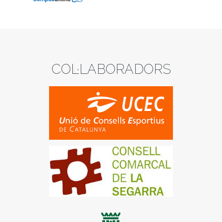
COL·LABORADORS