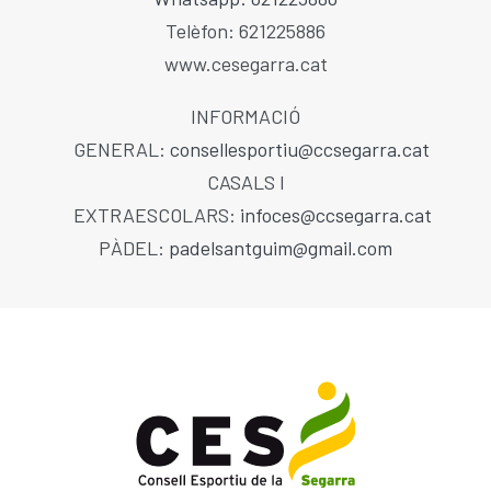
Telèfon: 621225886
www.cesegarra.cat
INFORMACIÓ
GENERAL:
consellesportiu@ccsegarra.cat
CASALS I
EXTRAESCOLARS:
infoces@ccsegarra.cat
PÀDEL:
padelsantguim@gmail.com