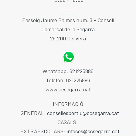
Passeig Jaume Balmes núm. 3 – Consell
Comarcal de la Segarra
25.200 Cervera
Whatsapp: 621225886
Telèfon: 621225886
www.cesegarra.cat
INFORMACIÓ
GENERAL:
consellesportiu@ccsegarra.cat
CASALS I
EXTRAESCOLARS:
infoces@ccsegarra.cat