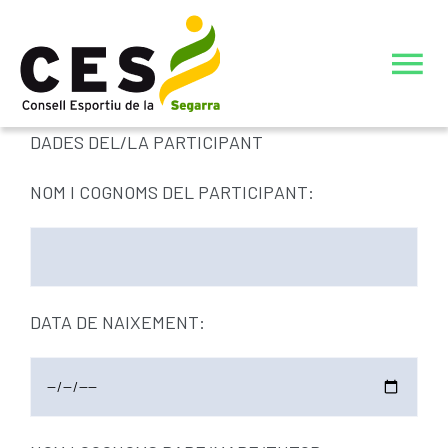
Skip
to
To
content
Nav
INICI
DADES DEL/LA PARTICIPANT
NOM I COGNOMS DEL PARTICIPANT:
JOCS ESPORTIUS ESCOLARS DE CATALUNYA (JEEC)
L’ENTITAT
ELECCIONS JUNTA DIRECTIVA CONSELL ESPORTIU DE
DATA DE NAIXEMENT:
ACTIVITATS ESTIU 26
LA SEGARRA
JUNTA DIRECTIVA 23-27
CIATE COMPLERT ESTIU 26