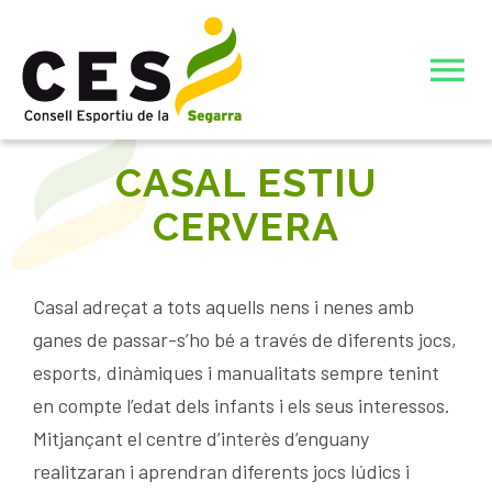
Skip
to
To
content
Nav
INICI
CASAL ESTIU
CERVERA
JOCS ESPORTIUS ESCOLARS DE CATALUNYA (JEEC)
L’ENTITAT
Casal adreçat a tots aquells nens i nenes amb
ganes de passar-s’ho bé a través de diferents jocs,
ELECCIONS JUNTA DIRECTIVA CONSELL ESPORTIU DE
ACTIVITATS ESTIU 26
esports, dinàmiques i manualitats sempre tenint
LA SEGARRA
en compte l’edat dels infants i els seus interessos.
Mitjançant el centre d’interès d’enguany
JUNTA DIRECTIVA 23-27
CIATE COMPLERT ESTIU 26
realitzaran i aprendran diferents jocs lúdics i