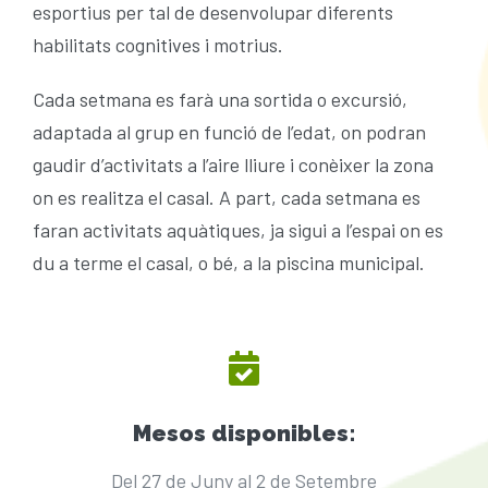
esportius per tal de desenvolupar diferents
ACTIVITATS
habilitats cognitives i motrius.
Plà Català d’Esport a l’Escola (PCEE)
SERVEIS
Cada setmana es farà una sortida o excursió,
adaptada al grup en funció de l’edat, on podran
gaudir d’activitats a l’aire lliure i conèixer la zona
GRUP ATLETISME CERVERA
FORMACIÓ CIATE
on es realitza el casal. A part, cada setmana es
faran activitats aquàtiques, ja sigui a l’espai on es
CURSES INFANTILS CAMINS DE FUSTA 26
BORSA DE TREBALL
du a terme el casal, o bé, a la piscina municipal.
ACTIVITATS PADEL SANT GUIM 25-26
TROBADA PROMOCIÓ BASQUET ESCOLAR
RÁNQUING PÀDEL SANT GUIM 25-26
Mesos disponibles:
ESCOLA PÁDEL CURS 25-26
Del 27 de Juny al 2 de Setembre