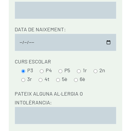
DATA DE NAIXEMENT:
CURS ESCOLAR
P3
P4
P5
1r
2n
3r
4t
5è
6è
PATEIX ALGUNA AL·LERGIA O
INTOLÈRANCIA: