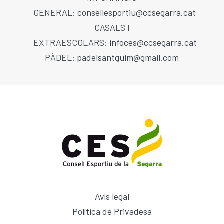
GENERAL:
consellesportiu@ccsegarra.cat
CASALS I
EXTRAESCOLARS:
infoces@ccsegarra.cat
PÀDEL:
padelsantguim@gmail.com
Avís legal
Política de Privadesa